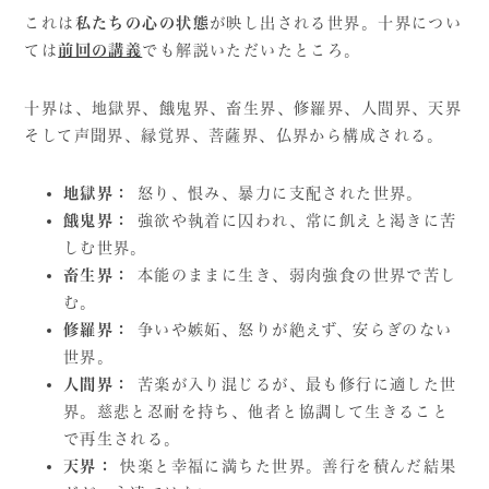
これは
私たちの心の状態
が映し出される世界。十界につい
ては
前回の講義
でも解説いただいたところ。
十界は、地獄界、餓鬼界、畜生界、修羅界、人間界、天界
そして声聞界、縁覚界、菩薩界、仏界から構成される。
地獄界：
怒り、恨み、暴力に支配された世界。
餓鬼界：
強欲や執着に囚われ、常に飢えと渇きに苦
しむ世界。
畜生界：
本能のままに生き、弱肉強食の世界で苦し
む。
修羅界：
争いや嫉妬、怒りが絶えず、安らぎのない
世界。
人間界：
苦楽が入り混じるが、最も修行に適した世
界。慈悲と忍耐を持ち、他者と協調して生きること
で再生される。
天界：
快楽と幸福に満ちた世界。善行を積んだ結果