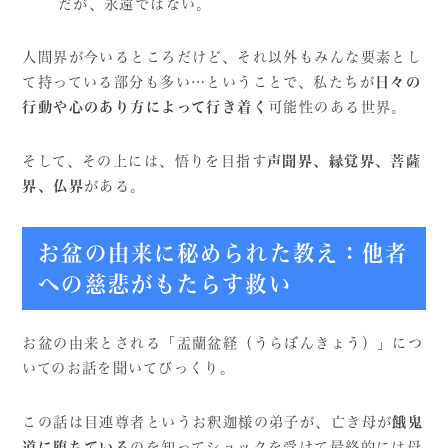
だが、永遠ではない。
人間界が今いるところだけど、それ以外もみんな要素とし
て持っている部分も多い…ということで、私たちが
日々の
行動や心のあり方によって行き着く
可能性のある世界。
そして、その上には、悟りを目指す
声聞界、縁覚界、菩薩
界、仏界
がある。
お盆の由来に秘められた教え：他者
への慈悲がもたらす救い
お盆の由来とされる「盂蘭盆経（うらぼんきょう）」につ
いてのお話を聞いてびっくり。
この話は目連尊者というお釈迦様の弟子が、亡き母が
餓鬼
道に堕ちている
のを知ってショックを受けて最終的には母