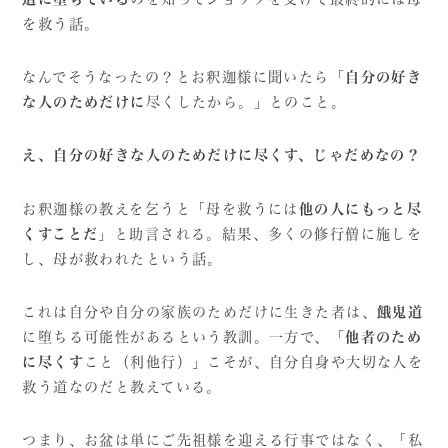
を救う話。
なんでそうなったの？とお釈迦様に聞いたら「
自分の好き
な人のためだけに
尽くしたから。」とのこと。
え、自分の好きな人のためだけに尽くす、じゃだめなの？
お釈迦様の教えを乞うと
「
母を救うには
他の人にもっと尽
くすことだ」
と助言される。結果、多くの修行僧に施しを
し、母が救われたという話。
これは自分や自分の家族のためだけに生きた者は、
餓鬼道
に堕ちる可能性があるという教訓。一方で、「
他者のため
に尽くす
こと（利他行）」こそが、自分自身や大切な人を
救う道なのだと教えている。
つまり、お盆は単にご先祖様を迎える行事ではなく、「私