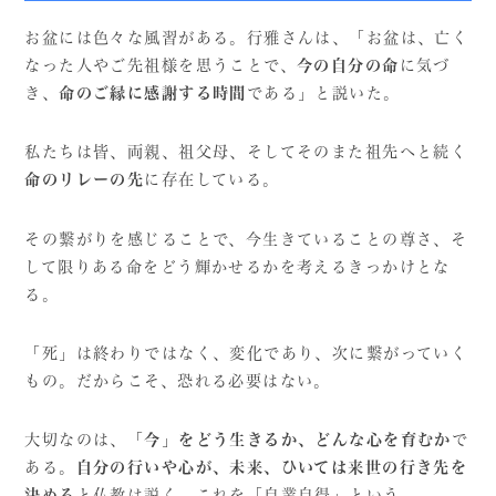
お盆には色々な風習がある。行雅さんは、「お盆は、亡く
なった人やご先祖様を思うことで、
今の自分の命
に気づ
き、
命のご縁に感謝する時間
である」と説いた。
私たちは皆、両親、祖父母、そしてそのまた祖先へと続く
命のリレーの先
に存在している。
その繋がりを感じることで、今生きていることの尊さ、そ
して限りある命をどう輝かせるかを考えるきっかけとな
る。
「死」は終わりではなく、変化であり、次に繋がっていく
もの。だからこそ、恐れる必要はない。
大切なのは、
「今」をどう生きるか、どんな心を育むか
で
ある。
自分の行いや心が、未来、ひいては来世の行き先を
決める
と仏教は説く。これを「自業自得」という。